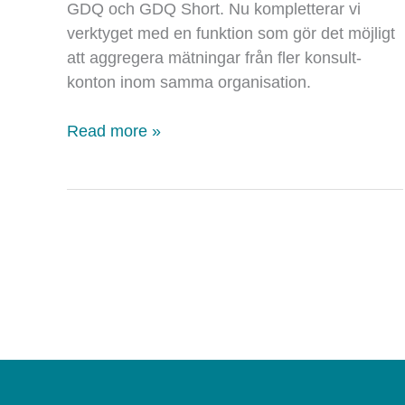
GDQ och GDQ Short. Nu kompletterar vi
verktyget med en funktion som gör det möjligt
att aggregera mätningar från fler konsult-
konton inom samma organisation.
Ny
Read more »
funktion:
aggregera
data
från
olika
konsult-
konton
inom
samma
organisation