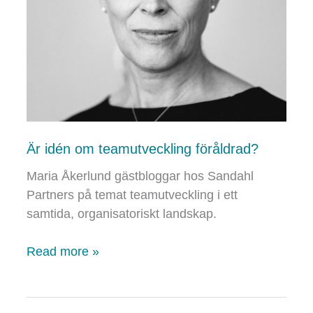
Är idén om teamutveckling föråldrad?
Maria Åkerlund gästbloggar hos Sandahl
Partners på temat teamutveckling i ett
samtida, organisatoriskt landskap.
Är
Read more »
idén
om
teamutveckling