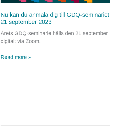
Nu kan du anmäla dig till GDQ-seminariet
21 september 2023
Årets GDQ-seminarie hålls den 21 september
digitalt via Zoom.
Nu
Read more »
kan
du
anmäla
dig
till
GDQ-
seminariet
21
september