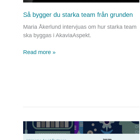
Så bygger du starka team från grunden
Maria Åkerlund intervjuas om hur starka team
ska byggas i AkaviaAspekt.
Så
Read more »
bygger
du
starka
team
från
grunden