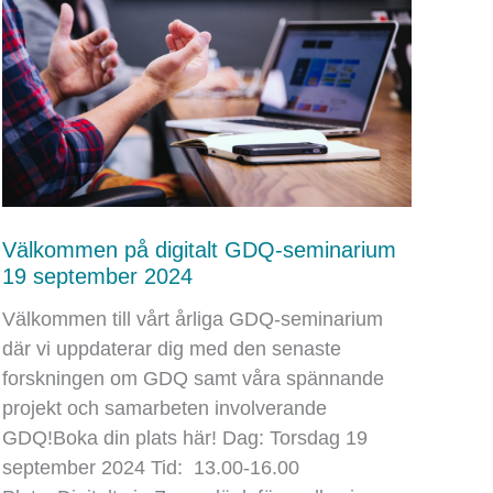
team”
–
uppdaterad
med
nya
insikter
och
forskning
Välkommen på digitalt GDQ-seminarium
19 september 2024
Välkommen till vårt årliga GDQ-seminarium
där vi uppdaterar dig med den senaste
forskningen om GDQ samt våra spännande
projekt och samarbeten involverande
GDQ!Boka din plats här! Dag: Torsdag 19
september 2024 Tid: 13.00-16.00