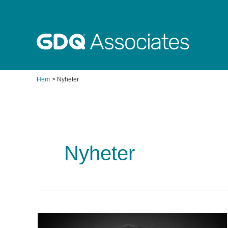
Hoppa
till
innehåll
Hem
Nyheter
Nyheter