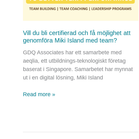
Vill du bli certifierad och få möjlighet att
genomföra Miki Island med team?
GDQ Associates har ett samarbete med
aeqlia, ett utbildnings-teknologiskt företag
baserat i Singapore. Samarbetet har mynnat
ut i en digital lösning, Miki Island
Vill
Read more »
du
bli
certifierad
och
få