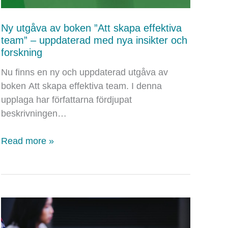
Ny utgåva av boken ”Att skapa effektiva
team” – uppdaterad med nya insikter och
forskning
Nu finns en ny och uppdaterad utgåva av
boken Att skapa effektiva team. I denna
upplaga har författarna fördjupat
beskrivningen…
Ny
Read more »
utgåva
av
boken
”Att
skapa
effektiva