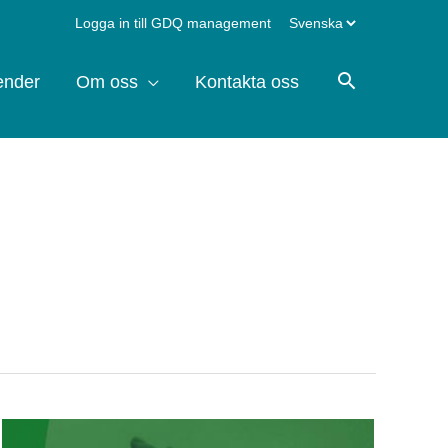
Välj
Logga in till GDQ management
ett
ender
Om oss
Kontakta oss
språk