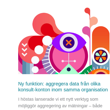
möjlighet
att
genomföra
Miki
Island
med
team?
Ny funktion: aggregera data från olika
konsult-konton inom samma organisation
I höstas lanserade vi ett nytt verktyg som
möjliggör aggregering av mätningar – både