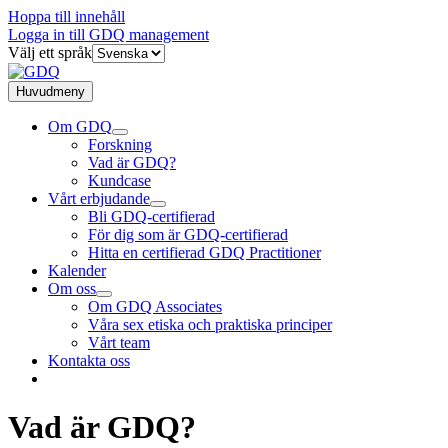
Hoppa till innehåll
Logga in till GDQ management
Välj ett språk
Huvudmeny
Om GDQ
Forskning
Vad är GDQ?
Kundcase
Vårt erbjudande
Bli GDQ-certifierad
För dig som är GDQ-certifierad
Hitta en certifierad GDQ Practitioner
Kalender
Om oss
Om GDQ Associates
Våra sex etiska och praktiska principer
Vårt team
Kontakta oss
Vad är GDQ?