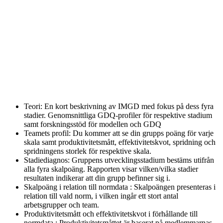
Teori: En kort beskrivning av IMGD med fokus på dess fyra
stadier. Genomsnittliga GDQ-profiler för respektive stadium
samt forskningsstöd för modellen och GDQ
Teamets profil: Du kommer att se din grupps poäng för varje
skala samt produktivitetsmått, effektivitetskvot, spridning och
spridningens storlek för respektive skala.
Stadiediagnos: Gruppens utvecklingsstadium bestäms utifrån
alla fyra skalpoäng. Rapporten visar vilken/vilka stadier
resultaten indikerar att din grupp befinner sig i.
Skalpoäng i relation till normdata : Skalpoängen presenteras i
relation till vald norm, i vilken ingår ett stort antal
arbetsgrupper och team.
Produktivitetsmått och effektivitetskvot i förhållande till
normdata : Produktivitetsmåttet är baserat på medlemmarnas