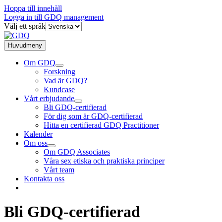
Hoppa till innehåll
Logga in till GDQ management
Välj ett språk
Huvudmeny
Om GDQ
Forskning
Vad är GDQ?
Kundcase
Vårt erbjudande
Bli GDQ-certifierad
För dig som är GDQ-certifierad
Hitta en certifierad GDQ Practitioner
Kalender
Om oss
Om GDQ Associates
Våra sex etiska och praktiska principer
Vårt team
Kontakta oss
Bli GDQ-certifierad