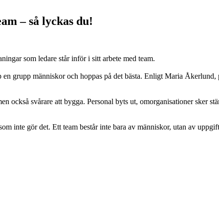
eam – så lyckas du!
ingar som ledare står inför i sitt arbete med team.
p en grupp människor och hoppas på det bästa. Enligt Maria Åkerlund, ps
men också svårare att bygga. Personal byts ut, omorganisationer sker stä
om inte gör det. Ett team består inte bara av människor, utan av uppgift