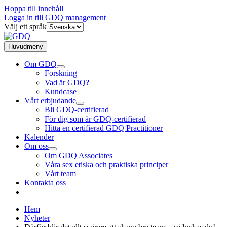
Hoppa till innehåll
Logga in till GDQ management
Välj ett språk
Huvudmeny
Om GDQ
Forskning
Vad är GDQ?
Kundcase
Vårt erbjudande
Bli GDQ-certifierad
För dig som är GDQ-certifierad
Hitta en certifierad GDQ Practitioner
Kalender
Om oss
Om GDQ Associates
Våra sex etiska och praktiska principer
Vårt team
Kontakta oss
Hem
Nyheter