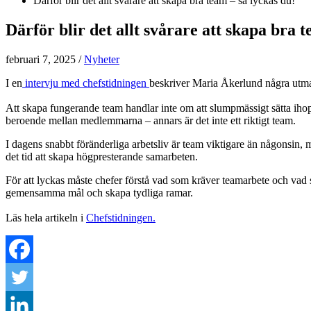
Därför blir det allt svårare att skapa bra team – så lyckas du!
Därför blir det allt svårare att skapa bra t
februari 7, 2025
/
Nyheter
I en
intervju med chefstidningen
beskriver Maria Åkerlund några utman
Att skapa fungerande team handlar inte om att slumpmässigt sätta iho
beroende mellan medlemmarna – annars är det inte ett riktigt team.
I dagens snabbt föränderliga arbetsliv är team viktigare än någonsin, 
det tid att skapa högpresterande samarbeten.
För att lyckas måste chefer förstå vad som kräver teamarbete och vad s
gemensamma mål och skapa tydliga ramar.
Läs hela artikeln i
Chefstidningen.