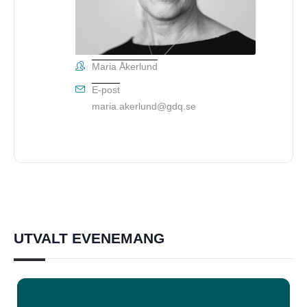
Maria Åkerlund
E-post
maria.akerlund@gdq.se
UTVALT EVENEMANG