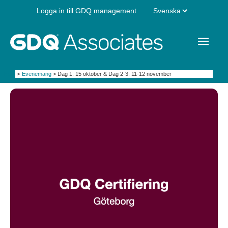
Hoppa
Välj
Logga in till GDQ management
till
innehåll
ett
Huv
språk
Hem
Evenemang
Dag 1: 15 oktober & Dag 2-3: 11-12 november