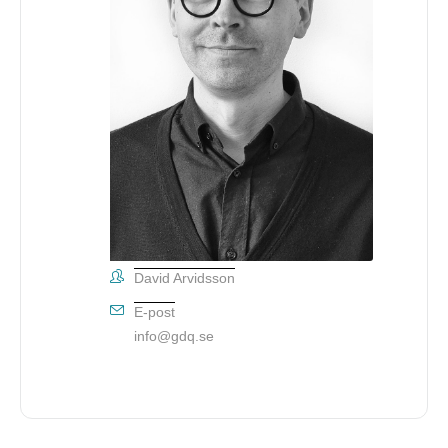
David Arvidsson
E-post
info@gdq.se