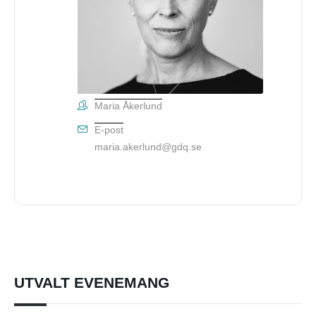
Maria Åkerlund
E-post
maria.akerlund@gdq.se
UTVALT EVENEMANG