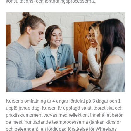
konsultations- och förändringsprocesserna.
Kursens omfattning är 4 dagar fördelat på 3 dagar och 1
uppföljande dag. Kursen är upplagd så att teoretiska och
praktiska moment varvas med reflektion. Innehållet berör
de mest framträdande teamprocesserna (tankar, känslor
och beteenden), en fördjupad förståelse för Wheelans