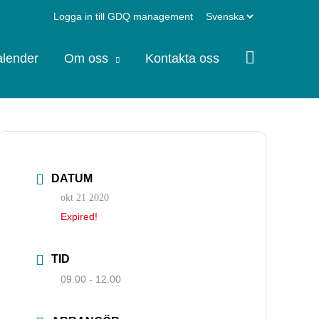
Välj
Logga in till GDQ management
ett
lender
Om oss
Kontakta oss
språk
DATUM
okt 21 2020
Expired!
TID
09.00 - 12.00