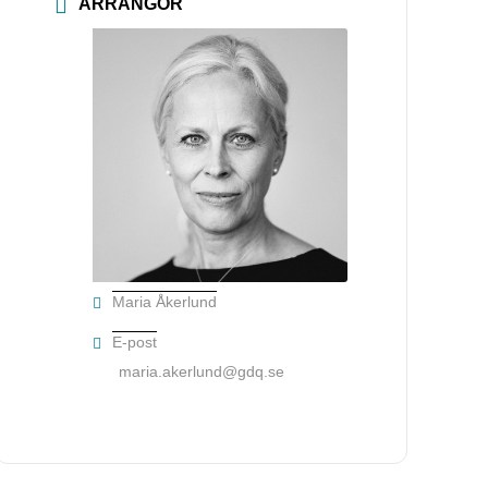
ARRANGÖR
Maria Åkerlund
E-post
maria.akerlund@gdq.se