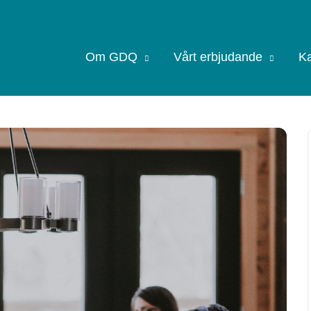
Om GDQ
Vårt erbjudande
Ka