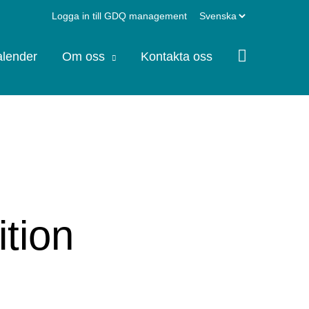
Välj
Logga in till GDQ management
ett
lender
Om oss
Kontakta oss
språk
ition