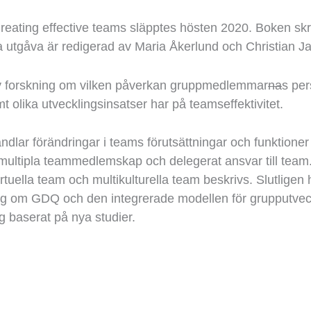
reating effective teams släpptes höst
en
2020.
Boken sk
 utgåva är
redigerad
av Maria Åkerlund och Christian J
y forskning
om
vilken påverkan gruppmedlemmar
na
s per
mt olika utvecklingsinsatser
har på team
s
effektivitet.
andlar förändring
ar
i team
s förutsättningar och funktione
multipla teammedlemskap och delegerat ansvar till team
rtuella team och multikulturella team
beskrivs
. Slutligen
ing om GDQ och den
integrerade modellen för grupputve
ng baserat på ny
a
studier.