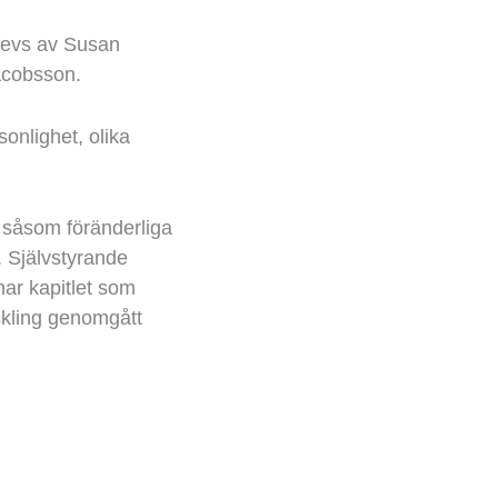
revs av Susan
acobsson.
sonlighet
, olika
r såsom föränderliga
. S
jälvstyrande
 har kapitlet som
ckling genomgått