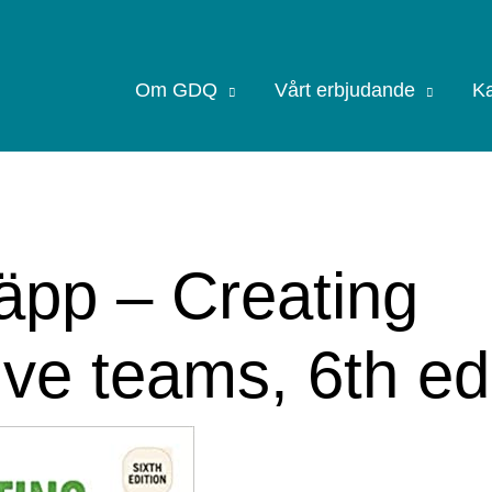
Om GDQ
Vårt erbjudande
Ka
äpp – Creating
ive teams, 6th ed