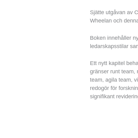
Sjätte utgåvan av C
Wheelan och d
enna
Boken innehåller n
ledarskap
sstilar sa
E
tt nytt kapitel beh
gränser runt team, 
team, agila team, vi
redogör för
forskn
signifikant revideri