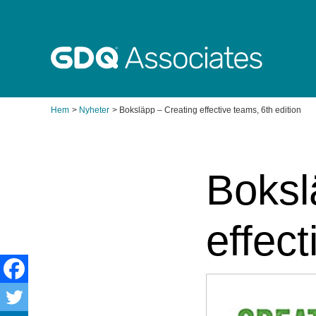
Hoppa
till
innehåll
Hem
Nyheter
Boksläpp – Creating effective teams, 6th edition
Boksl
effect